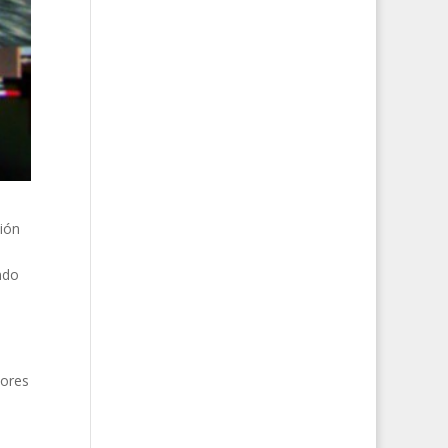
ción
ndo
dores