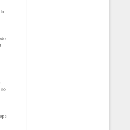
 la
todo
a
n
 no
capa