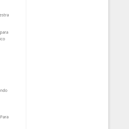
estra
 para
ico
undo
 Para