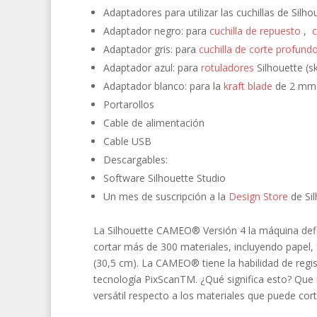
Adaptadores para utilizar las cuchillas de Silho
Adaptador negro: para
cuchilla de repuesto
,
c
Adaptador gris: para
cuchilla de corte profund
Adaptador azul: para
rotuladores
Silhouette (s
Adaptador blanco: para la
kraft blade
de 2 mm
Portarollos
Cable de alimentación
Cable USB
Descargables:
Software Silhouette Studio
Un mes de suscripción a la
Design Store
de Si
La Silhouette CAMEO® Versión 4 la máquina defin
cortar más de 300 materiales, incluyendo papel, 
(30,5 cm). La CAMEO® tiene la habilidad de regi
tecnología PixScanTM. ¿Qué significa esto? Que 
versátil respecto a los materiales que puede cort