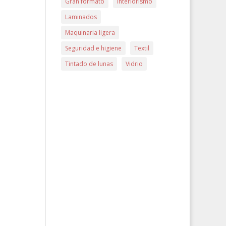
Gran formato
Interiorismo
Laminados
Maquinaria ligera
Seguridad e higiene
Textil
Tintado de lunas
Vidrio