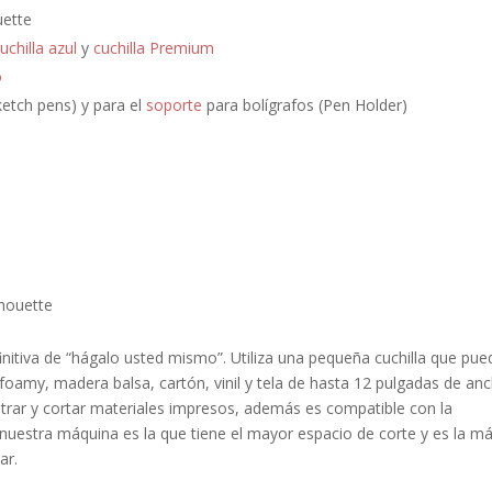
uette
uchilla azul
y
cuchilla Premium
o
ketch pens) y para el
soporte
para bolígrafos (Pen Holder)
lhouette
itiva de “hágalo usted mismo”. Utiliza una pequeña cuchilla que pue
foamy, madera balsa, cartón, vinil y tela de hasta 12 pulgadas de an
strar y cortar materiales impresos, además es compatible con la
nuestra máquina es la que tiene el mayor espacio de corte y es la m
ar.