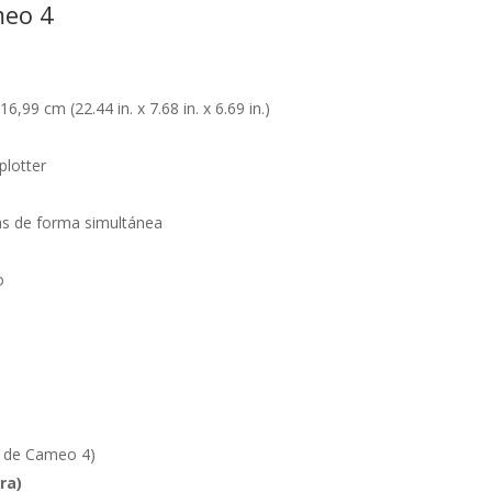
meo 4
99 cm (22.44 in. x 7.68 in. x 6.69 in.)
plotter
as de forma simultánea
o
o de Cameo 4)
ra)