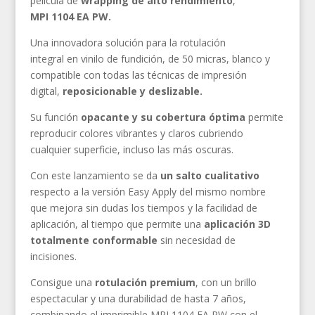
película de
wrapping de alto rendimiento
,
MPI 1104 EA PW.
Una innovadora solución para la rotulación
integral en vinilo de fundición, de 50 micras, blanco y
compatible con todas las técnicas de impresión
digital,
reposicionable y deslizable.
Su función
opacante y su cobertura óptima
permite
reproducir colores vibrantes y claros cubriendo
cualquier superficie, incluso las más oscuras.
Con este lanzamiento se da
un salto cualitativo
respecto a la versión Easy Apply del mismo nombre
que mejora sin dudas los tiempos y la facilidad de
aplicación, al tiempo que permite una
aplicación 3D
totalmente conformable
sin necesidad de
incisiones.
Consigue una
rotulación premium
, con un brillo
espectacular y una durabilidad de hasta 7 años,
combinando el imprimible MPI 1104 EA PW con el