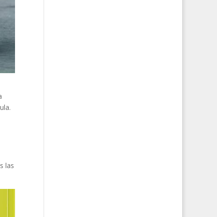
a
ula.
s las