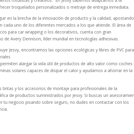
ños rotulistas y creativos: ”En Jesvy sabemos adaptarnos a la
ofrecer troquelados personalizados o metraje de entrega inmediata.
guir en la brecha de la innovación de producto y la calidad, apostando
n cada uno de los diferentes mercados a los que atiende. El área de
ficos para car wrapping o los decorativos, cuenta con gran
o de Avery Dennison, líder mundial en tecnologías adhesivas.
buye Jesvy, encontramos las opciones ecológicas y libres de PVC para
riales
ermiten alargar la vida útil de productos de alto valor como coches
minas solares capaces de disipar el calor y ayudarnos a ahorrar en la
las tintas y los accesorios de montaje para profesionales de la
fica de productos suministrados por Jesvy. Si buscas un asesoramie
er tu negocio pisando sobre seguro, no dudes en contactar con los
ncia.