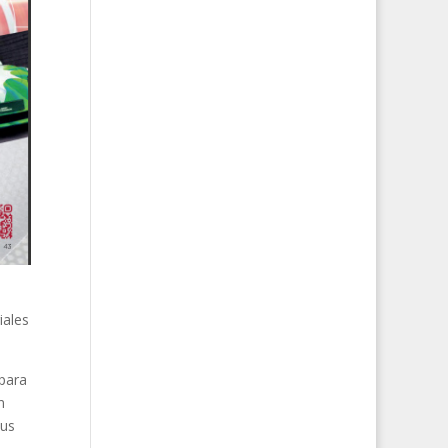
iales
 para
n
sus