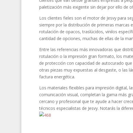
clientes que van desde grandes empresas a peque
paletización más exigente sin dejar por ello de 
Los clientes fieles son el motor de Jesvy para se
siempre por la distribución de primeras marcas e
rotulación de opacos, traslúcidos, vinilos especí
cantidad de opciones, muchas de ellas de la man
Entre las referencias más innovadoras que distri
rotulación o la impresión gran formato, los mate
de protección con capacidad de autocurado que p
otras piezas muy expuestas al desgaste, o las lá
factura energética.
Los materiales flexibles para impresión digital, 
comunicación visual, completan la gama más grá
cercano y profesional que te ayude a hacer crec
técnicos especialistas de Jesvy. Notarás la difere