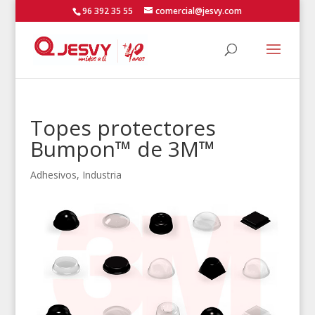
96 392 35 55
comercial@jesvy.com
Topes protectores
Bumpon™ de 3M™
Adhesivos
,
Industria